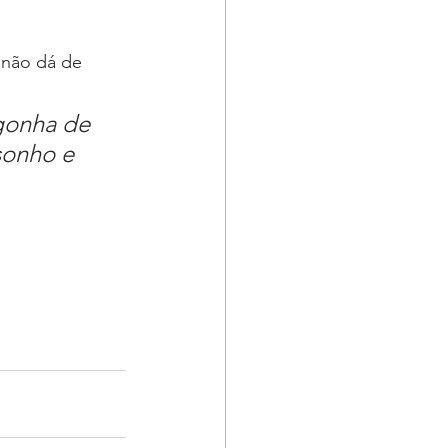
não dá de 
gonha de 
sonho e 