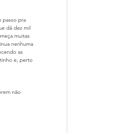
 passo pra 
ue dá dez mil 
omeça muitas 
tinua nenhuma 
ecendo as 
tinho e, perto 
erem não 