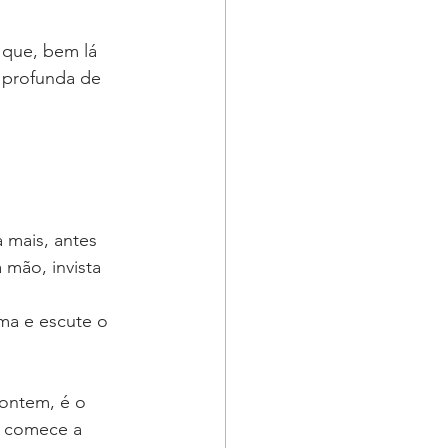
que, bem lá 
 profunda de
 mais, antes 
 mão, invista 
a e escute o 
ontem, é o 
o comece a 