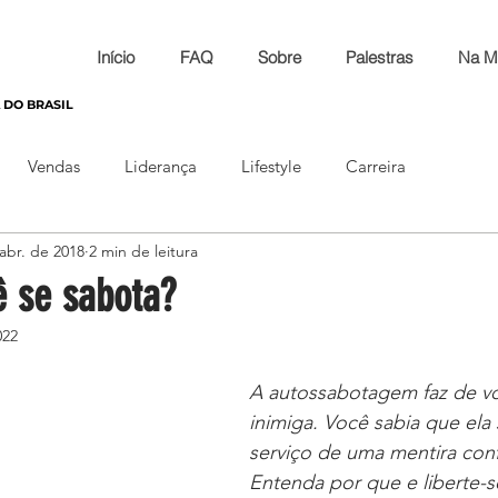
Início
FAQ
Sobre
Palestras
Na M
 DO BRASIL
Vendas
Liderança
Lifestyle
Carreira
abr. de 2018
2 min de leitura
ê se sabota?
022
A autossabotagem faz de vo
inimiga. Você sabia que ela
serviço de uma mentira conf
Entenda por que e liberte-