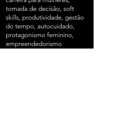
tomada de decisão, soft
skills, produtividade, gestão
do tempo, autocuidado,
protagonismo feminino,
empreendedorismo
feminino e desafios
contemporâneos das
mulheres no trabalho.
As palestras de Priscilla de Sá
são personalizadas?
Sim. Cada palestra é
adaptada ao contexto, setor,