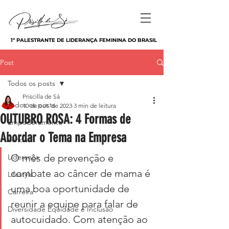
1ª PALESTRANTE DE LIDERANÇA FEMININA DO BRASIL
Post
Todos os posts
Priscilla de Sá
Todos os posts
10 de out. de 2023
3 min de leitura
OUTUBRO ROSA: 4 Formas de
Empoderamento
Abordar o Tema na Empresa
Vendas
O mês de prevenção e 
Liderança
combate ao câncer de mama é 
Lifestyle
uma boa oportunidade de 
Carreira
reunir a equipe para falar de 
Diversidade Equidade e Inclusão
autocuidado. Com atenção ao 