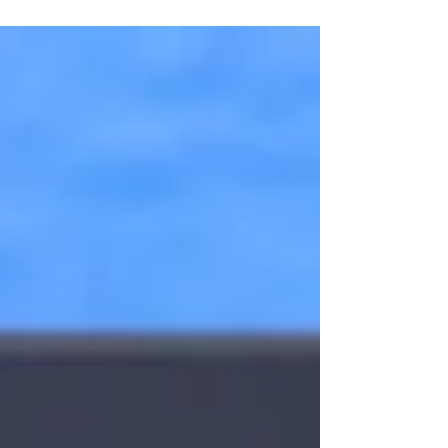
Comitês de liderança feminina estão cada
vez mais presentes em diferentes tipos de
organizações. Mas criar um grupo não
garante impacto. O que diferencia um
comitê ativo de um comitê irrelevante é a
forma como ele é estruturado, conduzido e
desenvolvido ao longo do tempo. Abaixo
estão as principais dúvidas sobre comitês