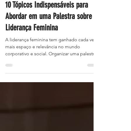
Priscilla de Sá
10 Tópicos Indispensáveis para
Abordar em uma Palestra sobre
Liderança Feminina
A liderança feminina tem ganhado cada vez
mais espaço e relevância no mundo
corporativo e social. Organizar uma palestra
de liderança feminina que realmente
impacte o público exige abordar temas que
conectem teoria, prática e inspiração. Para
gestores de RH, analistas, organizadores de
eventos para mulheres e grupos de
mulheres nas empresas, entender os
pontos-chave para uma palestra eficaz é
fundamental. Este artigo apresenta 10